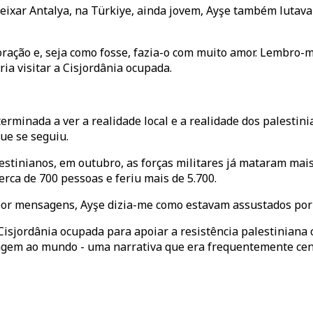
eixar Antalya, na Türkiye, ainda jovem, Ayşe também lutava 
oração e, seja como fosse, fazia-o com muito amor. Lembro-
a visitar a Cisjordânia ocupada.
erminada a ver a realidade local e a realidade dos palestin
ue se seguiu.
lestinianos, em outubro, as forças militares já mataram mai
erca de 700 pessoas e feriu mais de 5.700.
 mensagens, Ayşe dizia-me como estavam assustados por o s
 Cisjordânia ocupada para apoiar a resistência palestiniana
sagem ao mundo - uma narrativa que era frequentemente ce