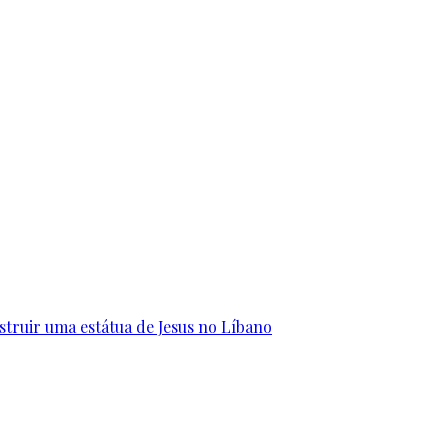
struir uma estátua de Jesus no Líbano