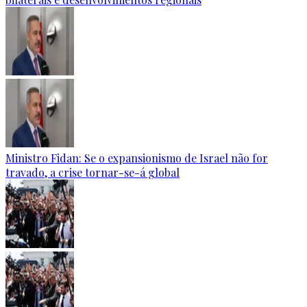
Ministro Fidan: Se o expansionismo de Israel não for
travado, a crise tornar-se-á global