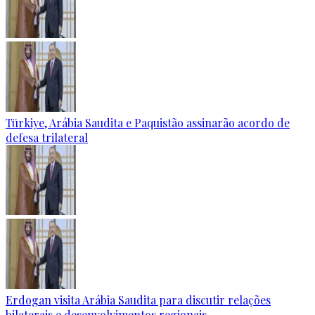
Türkiye, Arábia Saudita e Paquistão assinarão acordo de
defesa trilateral
Erdogan visita Arábia Saudita para discutir relações
bilaterais e desenvolvimentos regionais