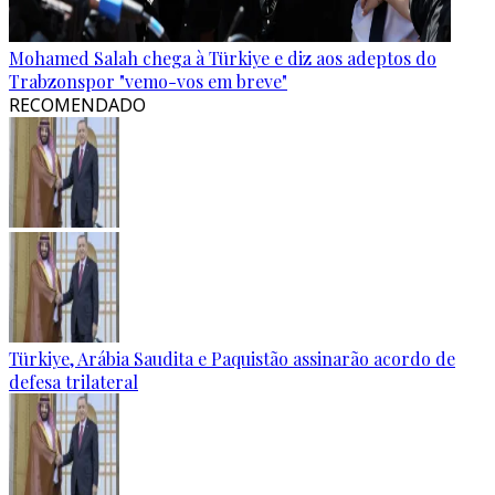
Mohamed Salah chega à Türkiye e diz aos adeptos do
Trabzonspor "vemo-vos em breve"
RECOMENDADO
Türkiye, Arábia Saudita e Paquistão assinarão acordo de
defesa trilateral