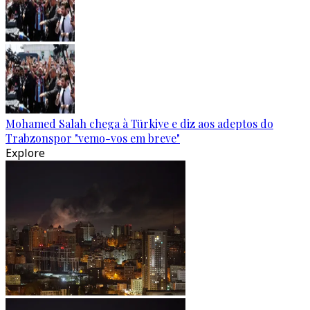
Mohamed Salah chega à Türkiye e diz aos adeptos do
Trabzonspor "vemo-vos em breve"
Explore