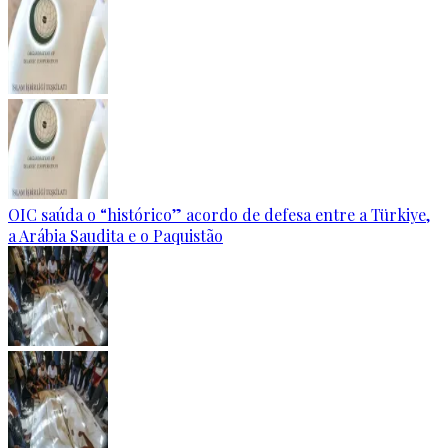
OIC saúda o “histórico” acordo de defesa entre a Türkiye,
a Arábia Saudita e o Paquistão