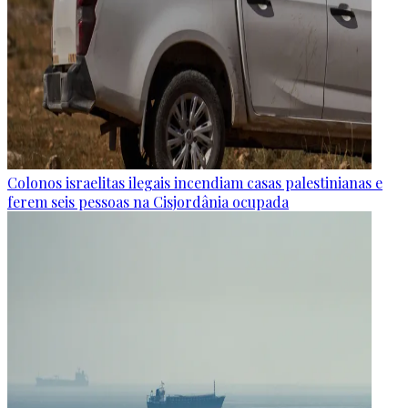
Colonos israelitas ilegais incendiam casas palestinianas e
ferem seis pessoas na Cisjordânia ocupada