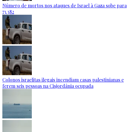
Número de mortos nos ataques de Israel à Gaza sobe para
73.382
Colonos israelitas ilegais incendiam casas palestinianas e
ferem seis pessoas na Cisjordânia ocupada