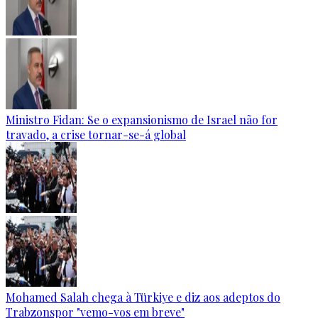
Ministro Fidan: Se o expansionismo de Israel não for
travado, a crise tornar-se-á global
Mohamed Salah chega à Türkiye e diz aos adeptos do
Trabzonspor "vemo-vos em breve"