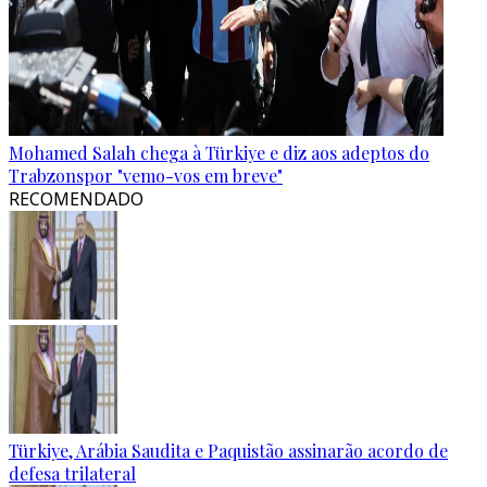
Mohamed Salah chega à Türkiye e diz aos adeptos do
Trabzonspor "vemo-vos em breve"
RECOMENDADO
Türkiye, Arábia Saudita e Paquistão assinarão acordo de
defesa trilateral