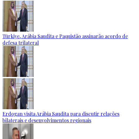
Türkiye, Arábia Saudita e Paquistão assinarão acordo de
defesa trilateral
Erdogan visita Arábia Saudita para discutir relações
bilaterais e desenvolvimentos regionais