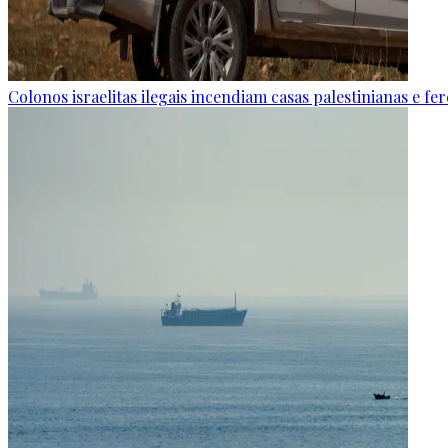
Colonos israelitas ilegais incendiam casas palestinianas e f