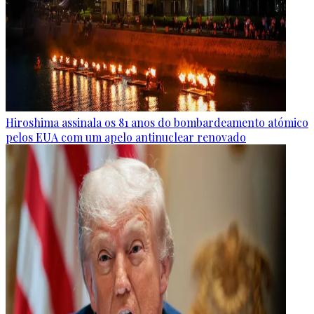
Hiroshima assinala os 81 anos do bombardeamento atómico
pelos EUA com um apelo antinuclear renovado