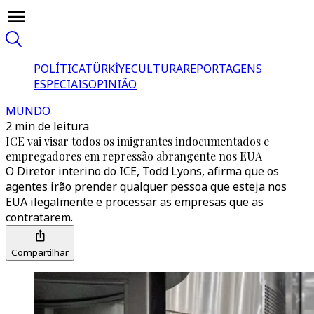
POLÍTICA
TÜRKİYE
CULTURA
REPORTAGENS
ESPECIAIS
OPINIÃO
MUNDO
2 min de leitura
ICE vai visar todos os imigrantes indocumentados e
empregadores em repressão abrangente nos EUA
O Diretor interino do ICE, Todd Lyons, afirma que os
agentes irão prender qualquer pessoa que esteja nos
EUA ilegalmente e processar as empresas que as
contratarem.
Compartilhar