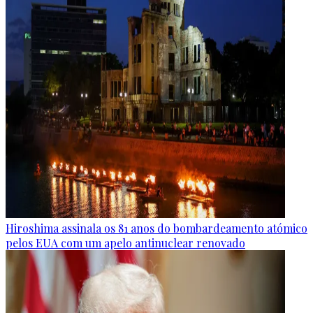
Hiroshima assinala os 81 anos do bombardeamento atómico
pelos EUA com um apelo antinuclear renovado