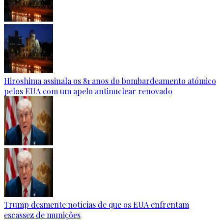
Hiroshima assinala os 81 anos do bombardeamento atómico
pelos EUA com um apelo antinuclear renovado
Trump desmente notícias de que os EUA enfrentam
escassez de munições