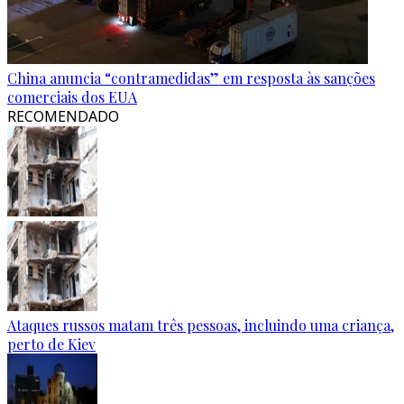
China anuncia “contramedidas” em resposta às sanções
comerciais dos EUA
RECOMENDADO
Ataques russos matam três pessoas, incluindo uma criança,
perto de Kiev