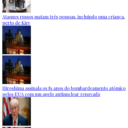
Ataques russos matam três pessoas, incluindo uma criança,
perto de Kiev
Hiroshima assinala os 81 anos do bombardeamento atómico
pelos EUA com um apelo antinuclear renovado