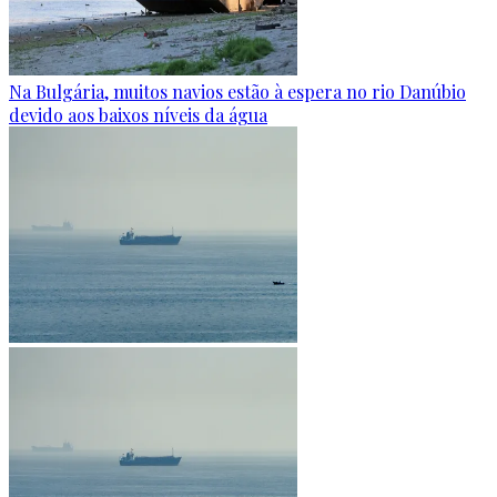
Na Bulgária, muitos navios estão à espera no rio Danúbio
devido aos baixos níveis da água