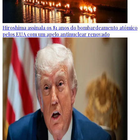
Hiroshima assinala os 81 anos do bombardeamento atómico
pelos EUA com um apelo antinuclear renovado