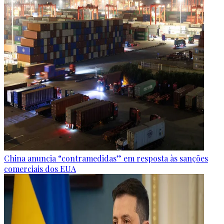
China anuncia “contramedidas” em resposta às sanções
comerciais dos EUA