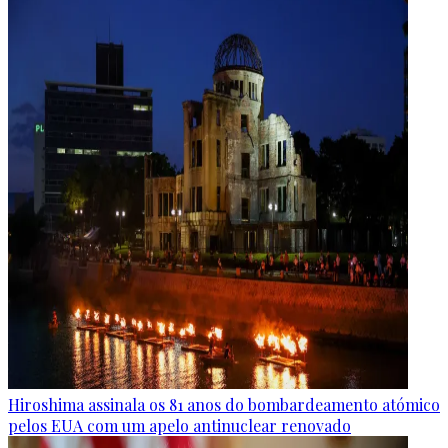
Hiroshima assinala os 81 anos do bombardeamento atómico
pelos EUA com um apelo antinuclear renovado