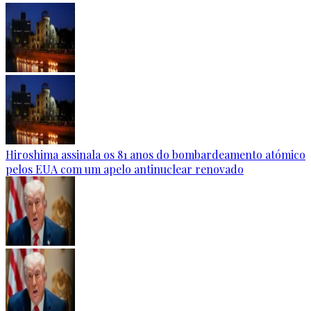
Hiroshima assinala os 81 anos do bombardeamento atómico
pelos EUA com um apelo antinuclear renovado