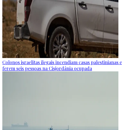
Colonos israelitas ilegais incendiam casas palestinianas e
ferem seis pessoas na Cisjordânia ocupada