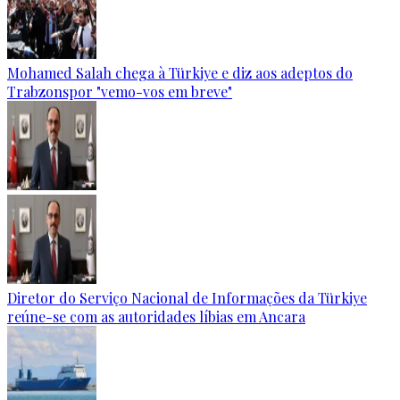
Mohamed Salah chega à Türkiye e diz aos adeptos do
Trabzonspor "vemo-vos em breve"
Diretor do Serviço Nacional de Informações da Türkiye
reúne-se com as autoridades líbias em Ancara