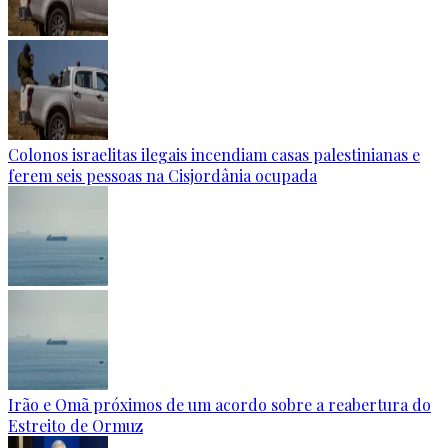
Colonos israelitas ilegais incendiam casas palestinianas e
ferem seis pessoas na Cisjordânia ocupada
Irão e Omã próximos de um acordo sobre a reabertura do
Estreito de Ormuz