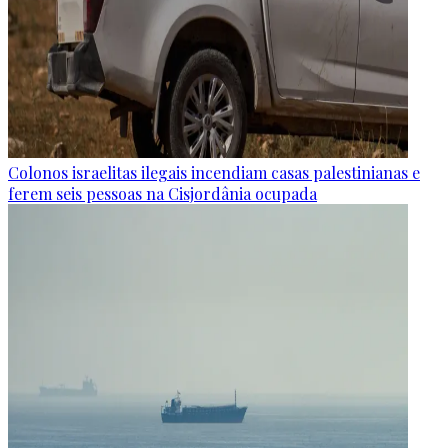
Colonos israelitas ilegais incendiam casas palestinianas e
ferem seis pessoas na Cisjordânia ocupada