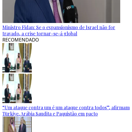
Ministro Fidan: Se o expansionismo de Israel não for
travado, a crise tornar-se-á global
RECOMENDADO
“Um ataque contra um é um ataque contra todos”, afirmam
Türkiye, Arábia Saudita e Paquistão em pacto