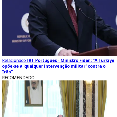
Relacionado
TRT Português - Ministro Fidan: "A Türkiye
opõe-se a 'qualquer intervenção militar' contra o
Irão"
RECOMENDADO