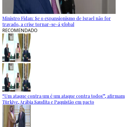
Ministro Fidan: Se o expansionismo de Israel não for
travado, a crise tornar-se-á global
RECOMENDADO
“Um ataque contra um é um ataque contra todos”, afirmam
Türkiye, Arábia Saudita e Paquistão em pacto