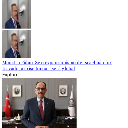
Ministro Fidan: Se o expansionismo de Israel não for
travado, a crise tornar-se-á global
Explore