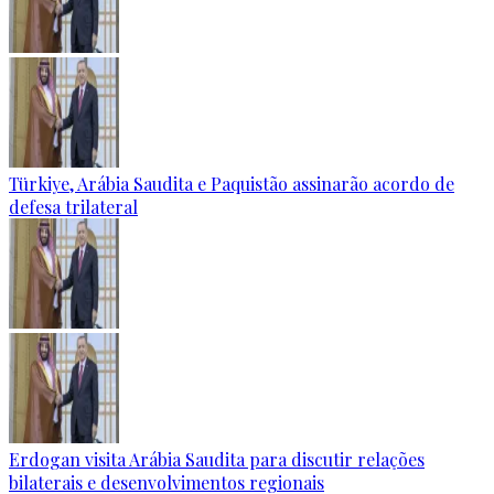
Türkiye, Arábia Saudita e Paquistão assinarão acordo de
defesa trilateral
Erdogan visita Arábia Saudita para discutir relações
bilaterais e desenvolvimentos regionais