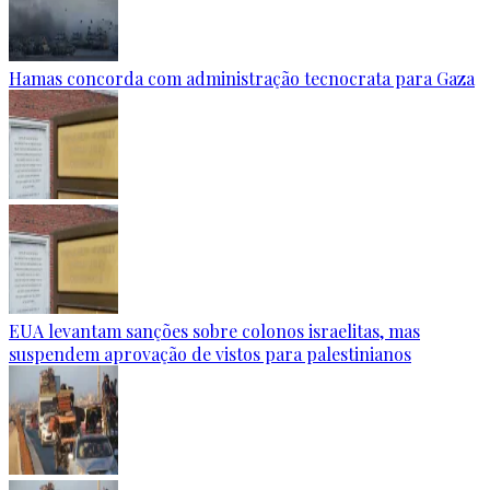
Hamas concorda com administração tecnocrata para Gaza
EUA levantam sanções sobre colonos israelitas, mas
suspendem aprovação de vistos para palestinianos