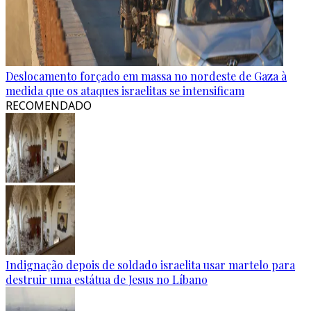
Deslocamento forçado em massa no nordeste de Gaza à
medida que os ataques israelitas se intensificam
RECOMENDADO
Indignação depois de soldado israelita usar martelo para
destruir uma estátua de Jesus no Líbano