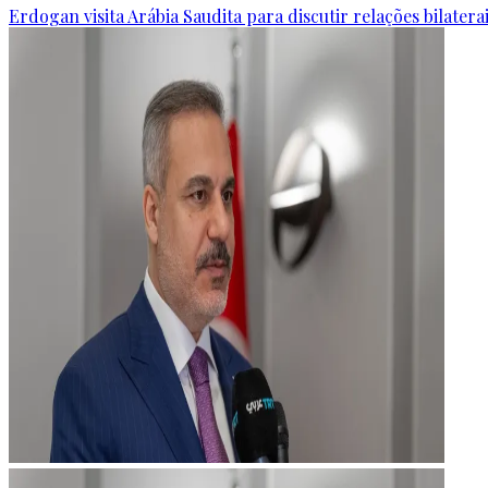
Erdogan visita Arábia Saudita para discutir relações bilater