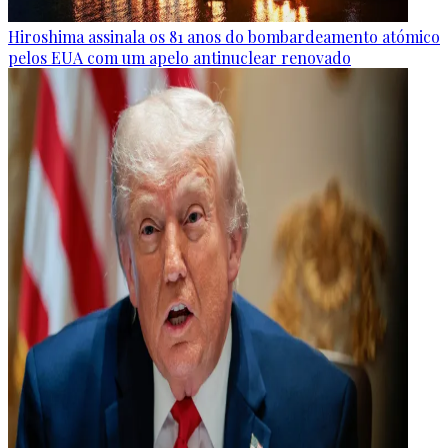
Hiroshima assinala os 81 anos do bombardeamento atómico
pelos EUA com um apelo antinuclear renovado