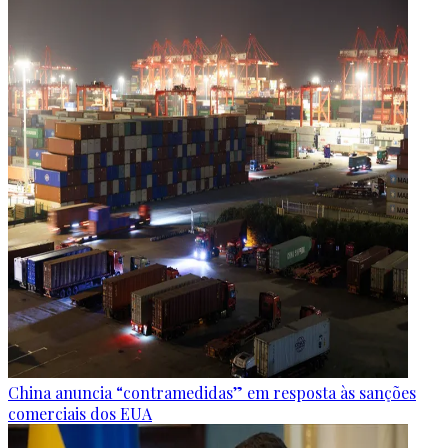
China anuncia “contramedidas” em resposta às sanções
comerciais dos EUA