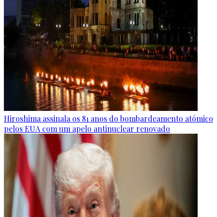
Hiroshima assinala os 81 anos do bombardeamento atómico
pelos EUA com um apelo antinuclear renovado