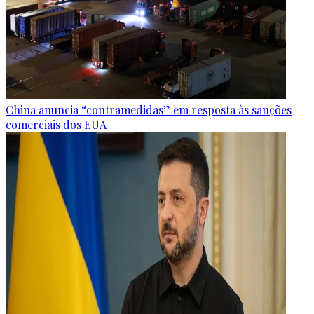
China anuncia “contramedidas” em resposta às sanções
comerciais dos EUA