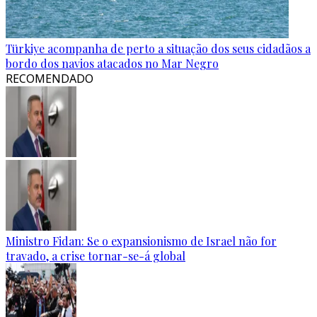
Türkiye acompanha de perto a situação dos seus cidadãos a
bordo dos navios atacados no Mar Negro
RECOMENDADO
Ministro Fidan: Se o expansionismo de Israel não for
travado, a crise tornar-se-á global