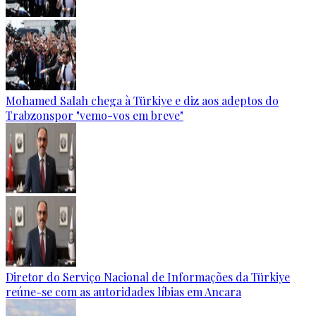
Mohamed Salah chega à Türkiye e diz aos adeptos do
Trabzonspor "vemo-vos em breve"
Diretor do Serviço Nacional de Informações da Türkiye
reúne-se com as autoridades líbias em Ancara