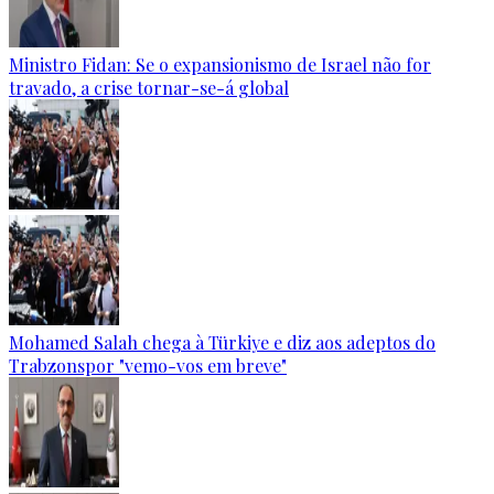
Ministro Fidan: Se o expansionismo de Israel não for
travado, a crise tornar-se-á global
Mohamed Salah chega à Türkiye e diz aos adeptos do
Trabzonspor "vemo-vos em breve"