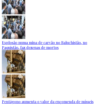
Explosão numa mina de carvão no Baluchistão, no
Paquistão, faz dezenas de mortos
Pentágono aumenta o valor da encomenda de mísseis