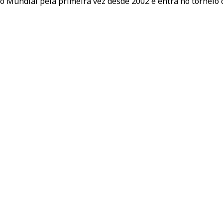
o Mundial pela primeira vez desde 2002 e entra no torneio