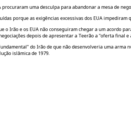
EUA procuraram uma desculpa para abandonar a mesa de nego
luídas porque as exigências excessivas dos EUA impediram 
ue o Irão e os EUA não conseguiram chegar a um acordo par
gociações depois de apresentar a Teerão a "oferta final e 
ndamental" do Irão de que não desenvolveria uma arma nucl
lução islâmica de 1979.