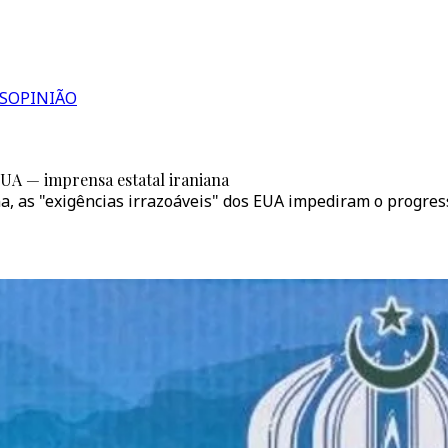
S
OPINIÃO
EUA — imprensa estatal iraniana
na, as "exigências irrazoáveis" dos EUA impediram o progres