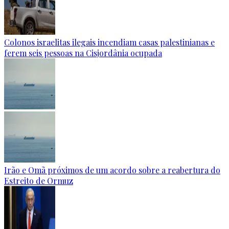
Colonos israelitas ilegais incendiam casas palestinianas e
ferem seis pessoas na Cisjordânia ocupada
Irão e Omã próximos de um acordo sobre a reabertura do
Estreito de Ormuz