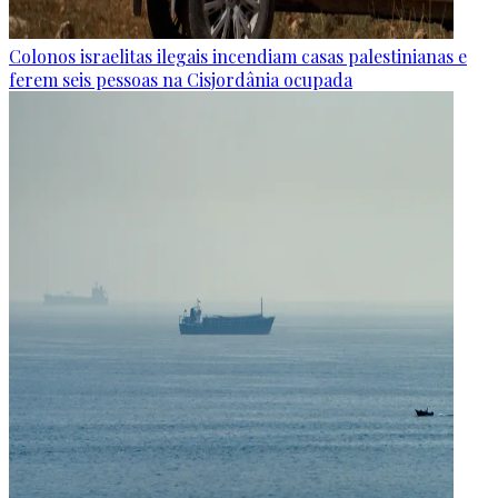
Colonos israelitas ilegais incendiam casas palestinianas e
ferem seis pessoas na Cisjordânia ocupada