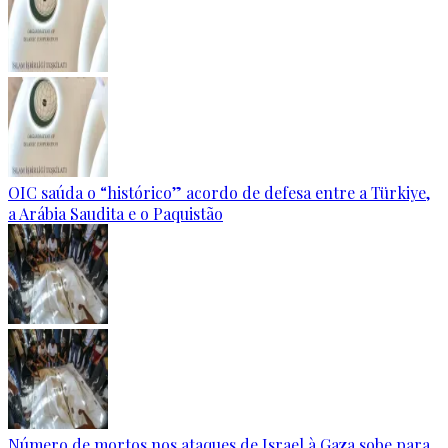
OIC saúda o “histórico” acordo de defesa entre a Türkiye,
a Arábia Saudita e o Paquistão
Número de mortos nos ataques de Israel à Gaza sobe para