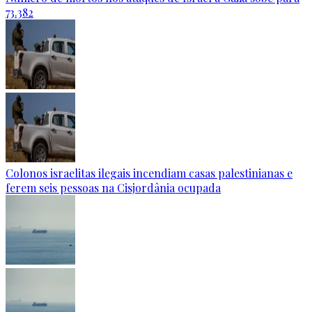
73.382
Colonos israelitas ilegais incendiam casas palestinianas e
ferem seis pessoas na Cisjordânia ocupada