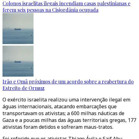
Colonos israelitas ilegais incendiam casas palestinianas e
ferem seis pessoas na Cisjordânia ocupada
Irão e Omã próximos de um acordo sobre a reabertura do
Estreito de Ormuz
O exército israelita realizou uma intervenção ilegal em
águas internacionais, atacando embarcações que
transportavam os ativistas; a 600 milhas náuticas de
Gaza e a poucas milhas das águas territoriais gregas, 177
ativistas foram detidos e sofreram maus-tratos.
Foi referido que os ativistas Thiago Ávila e Saif Abu