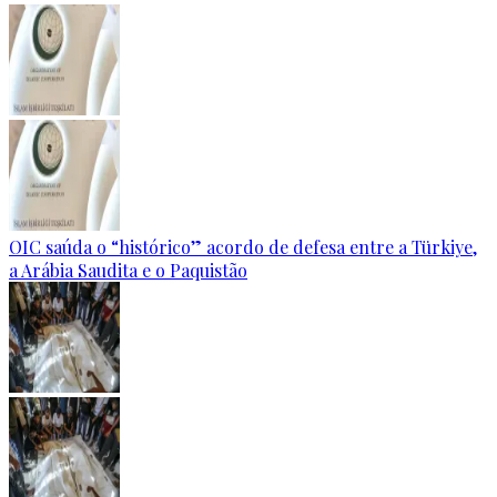
OIC saúda o “histórico” acordo de defesa entre a Türkiye,
a Arábia Saudita e o Paquistão