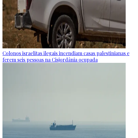
Colonos israelitas ilegais incendiam casas palestinianas e
ferem seis pessoas na Cisjordânia ocupada