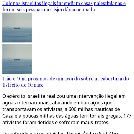
Colonos israelitas ilegais incendiam casas palestinianas e
ferem seis pessoas na Cisjordânia ocupada
Irão e Omã próximos de um acordo sobre a reabertura do
Estreito de Ormuz
O exército israelita realizou uma intervenção ilegal em
águas internacionais, atacando embarcações que
transportavam os ativistas; a 600 milhas náuticas de
Gaza e a poucas milhas das águas territoriais gregas, 177
ativistas foram detidos e sofreram maus-tratos.
Foi referido que os ativistas Thiago Ávila e Saif Abu