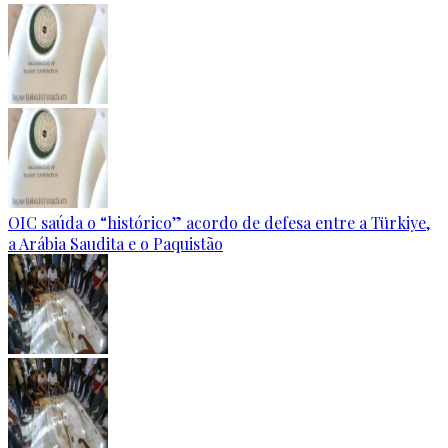
OIC saúda o “histórico” acordo de defesa entre a Türkiye,
a Arábia Saudita e o Paquistão