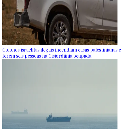
Colonos israelitas ilegais incendiam casas palestinianas e
ferem seis pessoas na Cisjordânia ocupada