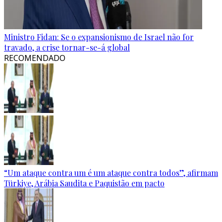
Ministro Fidan: Se o expansionismo de Israel não for
travado, a crise tornar-se-á global
RECOMENDADO
“Um ataque contra um é um ataque contra todos”, afirmam
Türkiye, Arábia Saudita e Paquistão em pacto