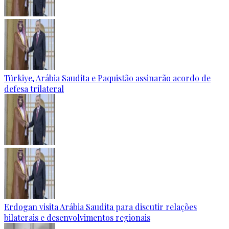
Türkiye, Arábia Saudita e Paquistão assinarão acordo de
defesa trilateral
Erdogan visita Arábia Saudita para discutir relações
bilaterais e desenvolvimentos regionais