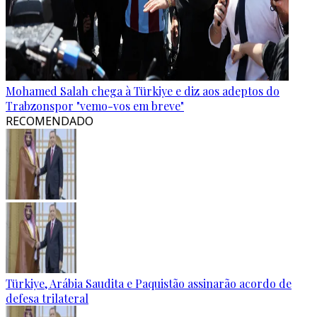
Mohamed Salah chega à Türkiye e diz aos adeptos do
Trabzonspor "vemo-vos em breve"
RECOMENDADO
Türkiye, Arábia Saudita e Paquistão assinarão acordo de
defesa trilateral