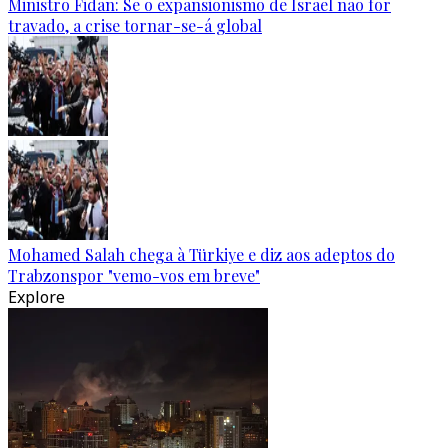
Ministro Fidan: Se o expansionismo de Israel não for
travado, a crise tornar-se-á global
Mohamed Salah chega à Türkiye e diz aos adeptos do
Trabzonspor "vemo-vos em breve"
Explore