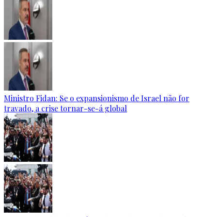
Ministro Fidan: Se o expansionismo de Israel não for
travado, a crise tornar-se-á global