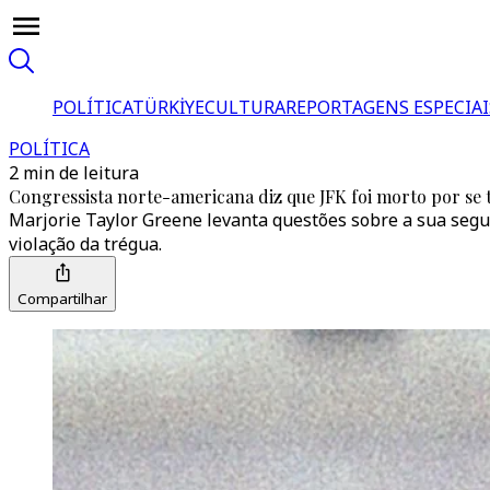
POLÍTICA
TÜRKİYE
CULTURA
REPORTAGENS ESPECIAI
POLÍTICA
2 min de leitura
Congressista norte-americana diz que JFK foi morto por se 
Marjorie Taylor Greene levanta questões sobre a sua segu
violação da trégua.
Compartilhar