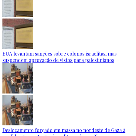
EUA levantam sanções sobre colonos israelitas, mas
suspendem aprovação de vistos para palestinianos
Deslocamento forçado em massa no nordeste de Gaza à