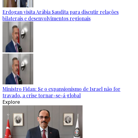
Erdogan visita Arábia Saudita para discutir relações
bilaterais e desenvolvimentos regionais
Ministro Fidan: Se o expansionismo de Israel não for
travado, a crise tornar-se-á global
Explore