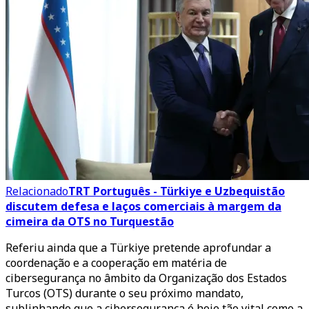
Relacionado
TRT Português - Türkiye e Uzbequistão
discutem defesa e laços comerciais à margem da
cimeira da OTS no Turquestão
Referiu ainda que a Türkiye pretende aprofundar a
coordenação e a cooperação em matéria de
cibersegurança no âmbito da Organização dos Estados
Turcos (OTS) durante o seu próximo mandato,
sublinhando que a cibersegurança é hoje tão vital como a