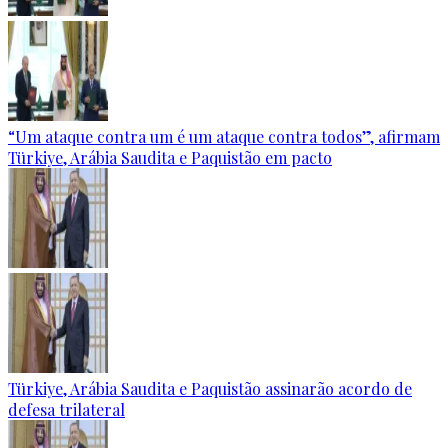
“Um ataque contra um é um ataque contra todos”, afirmam
Türkiye, Arábia Saudita e Paquistão em pacto
Türkiye, Arábia Saudita e Paquistão assinarão acordo de
defesa trilateral