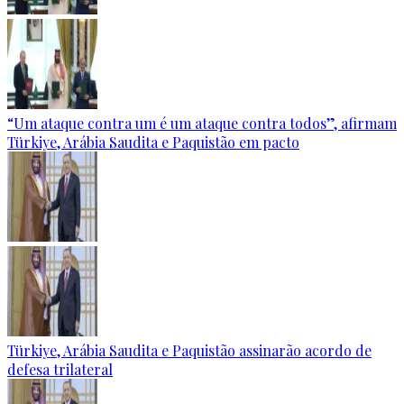
“Um ataque contra um é um ataque contra todos”, afirmam
Türkiye, Arábia Saudita e Paquistão em pacto
Türkiye, Arábia Saudita e Paquistão assinarão acordo de
defesa trilateral