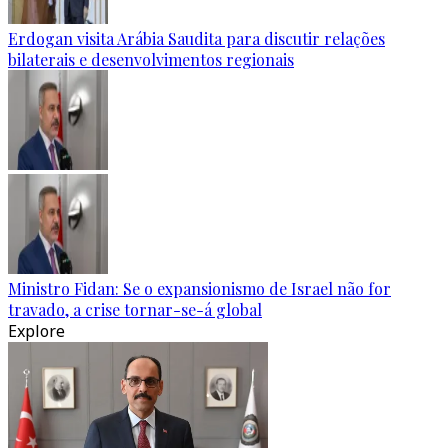
Erdogan visita Arábia Saudita para discutir relações
bilaterais e desenvolvimentos regionais
Ministro Fidan: Se o expansionismo de Israel não for
travado, a crise tornar-se-á global
Explore