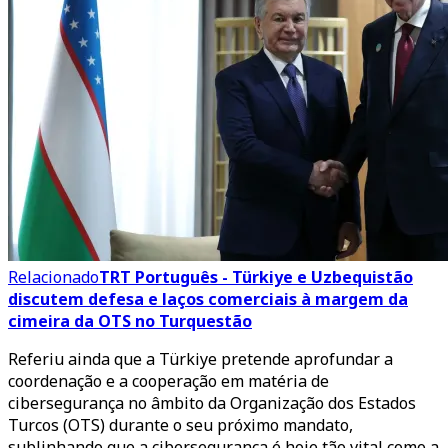
Relacionado
TRT Português - Türkiye e Uzbequistão
discutem defesa e laços comerciais à margem da
cimeira da OTS no Turquestão
Referiu ainda que a Türkiye pretende aprofundar a
coordenação e a cooperação em matéria de
cibersegurança no âmbito da Organização dos Estados
Turcos (OTS) durante o seu próximo mandato,
sublinhando que a cibersegurança é hoje tão vital como a