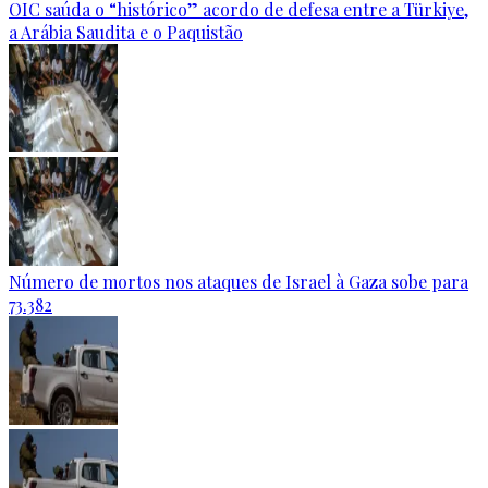
OIC saúda o “histórico” acordo de defesa entre a Türkiye,
a Arábia Saudita e o Paquistão
Número de mortos nos ataques de Israel à Gaza sobe para
73.382