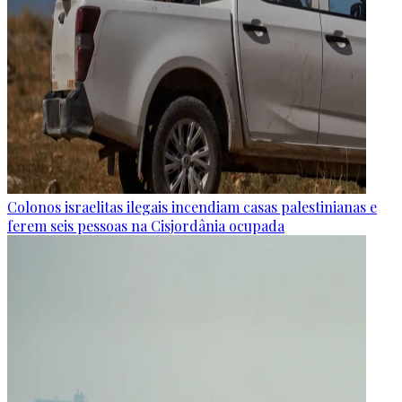
Colonos israelitas ilegais incendiam casas palestinianas e
ferem seis pessoas na Cisjordânia ocupada