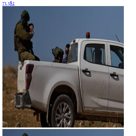
73.382