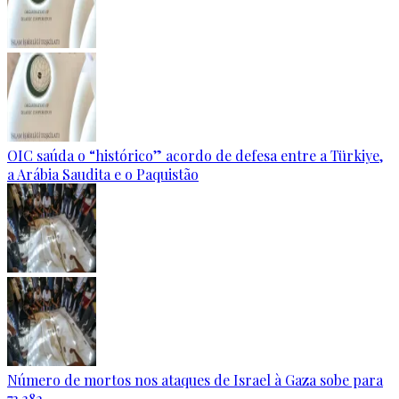
OIC saúda o “histórico” acordo de defesa entre a Türkiye,
a Arábia Saudita e o Paquistão
Número de mortos nos ataques de Israel à Gaza sobe para
73.382