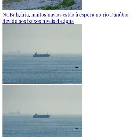
Na Bulgária, muitos navios estão à espera no rio Danúbio
devido aos baixos níveis da água