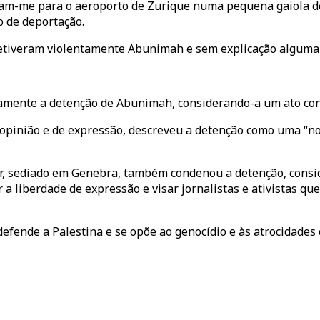
aram-me para o aeroporto de Zurique numa pequena gaiola d
o de deportação.
detiveram violentamente Abunimah e sem explicação alguma 
ramente a detenção de Abunimah, considerando-a um ato cont
opinião e de expressão, descreveu a detenção como uma “not
r, sediado em Genebra, também condenou a detenção, consi
 a liberdade de expressão e visar jornalistas e ativistas 
efende a Palestina e se opõe ao genocídio e às atrocidades 