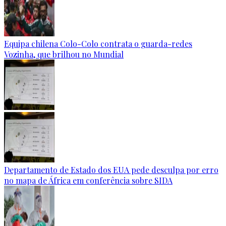
Equipa chilena Colo-Colo contrata o guarda-redes
Vozinha, que brilhou no Mundial
Departamento de Estado dos EUA pede desculpa por erro
no mapa de África em conferência sobre SIDA