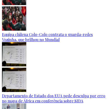
Equipa chilena Colo-Colo contrata o guarda-redes
Vozinha, que brilhou no Mundial
Departamento de Estado dos EUA pede desculpa por erro
no mapa de África em conferência sobre SIDA