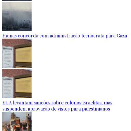
Hamas concorda com administração tecnocrata para Gaza
EUA levantam sanções sobre colonos israelitas, mas
suspendem aprovação de vistos para palestinianos