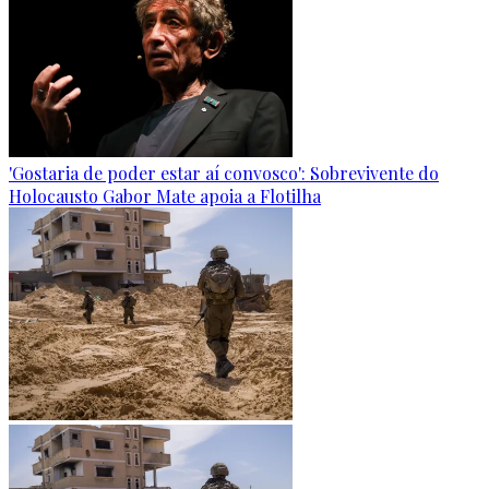
'Gostaria de poder estar aí convosco': Sobrevivente do
Holocausto Gabor Mate apoia a Flotilha