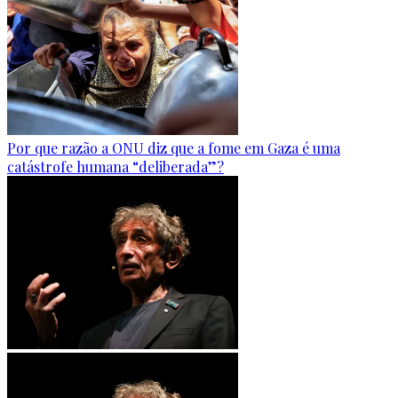
Por que razão a ONU diz que a fome em Gaza é uma
catástrofe humana “deliberada”?