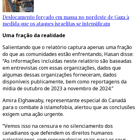
Deslocamento forçado em massa no nordeste de Gaza à
medida que os ataques israelitas se intensificam
Uma fração da realidade
Salientando que o relatório captura apenas uma fração
do que as comunidades estão enfrentando, Hasan disse:
“As informações incluídas neste relatório são baseadas
em entrevistas com essas organizações, dados que
algumas dessas organizações forneceram, dados
disponíveis publicamente, bem como reportagens da
mídia de outubro de 2023 a novembro de 2024.”
Amira Elghawaby, representante especial do Canadá
para o combate à islamofobia, alertou que as conclusões
exigem uma ação urgente.
“Vemos isso na censura e no silenciamento dos
canadianos que defendem os direitos humanos
palestinianos, com consequências reais para os seus