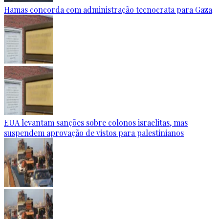
Hamas concorda com administração tecnocrata para Gaza
EUA levantam sanções sobre colonos israelitas, mas
suspendem aprovação de vistos para palestinianos