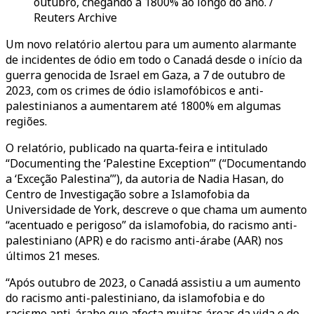
outubro, chegando a 1800% ao longo do ano. /
Reuters Archive
Um novo relatório alertou para um aumento alarmante
de incidentes de ódio em todo o Canadá desde o início da
guerra genocida de Israel em Gaza, a 7 de outubro de
2023, com os crimes de ódio islamofóbicos e anti-
palestinianos a aumentarem até 1800% em algumas
regiões.
O relatório, publicado na quarta-feira e intitulado
“Documenting the ‘Palestine Exception’” (“Documentando
a ‘Exceção Palestina’”), da autoria de Nadia Hasan, do
Centro de Investigação sobre a Islamofobia da
Universidade de York, descreve o que chama um aumento
“acentuado e perigoso” da islamofobia, do racismo anti-
palestiniano (APR) e do racismo anti-árabe (AAR) nos
últimos 21 meses.
“Após outubro de 2023, o Canadá assistiu a um aumento
do racismo anti-palestiniano, da islamofobia e do
racismo anti-árabe que afecta muitas áreas da vida e do