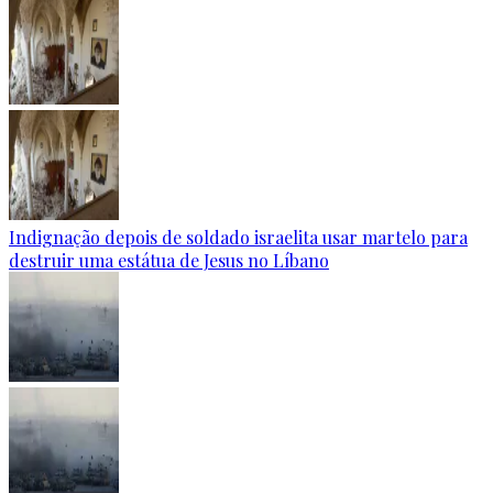
Indignação depois de soldado israelita usar martelo para
destruir uma estátua de Jesus no Líbano