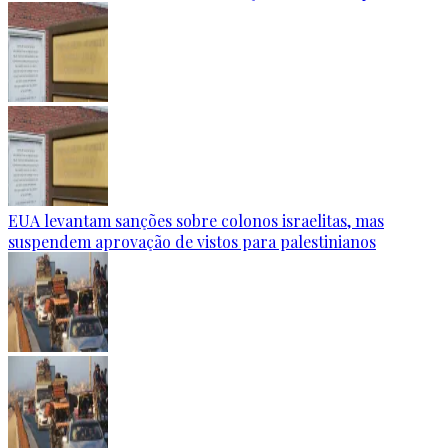
EUA levantam sanções sobre colonos israelitas, mas
suspendem aprovação de vistos para palestinianos