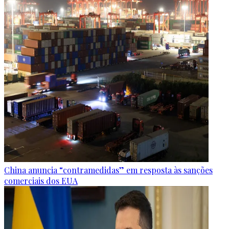
China anuncia “contramedidas” em resposta às sanções
comerciais dos EUA