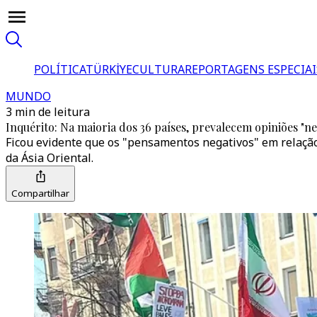
POLÍTICA
TÜRKİYE
CULTURA
REPORTAGENS ESPECIAI
MUNDO
3 min de leitura
Inquérito: Na maioria dos 36 países, prevalecem opiniões "ne
Ficou evidente que os "pensamentos negativos" em relação
da Ásia Oriental.
Compartilhar