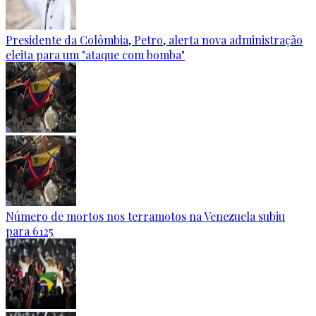
Presidente da Colômbia, Petro, alerta nova administração
eleita para um "ataque com bomba"
Número de mortos nos terramotos na Venezuela subiu
para 6125