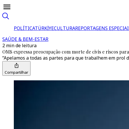
POLÍTICA
TÜRKİYE
CULTURA
REPORTAGENS ESPECIAI
SAÚDE & BEM-ESTAR
2 min de leitura
OMS expressa preocupação com morte de civis e riscos para 
“Apelamos a todas as partes para que trabalhem em prol da
Compartilhar