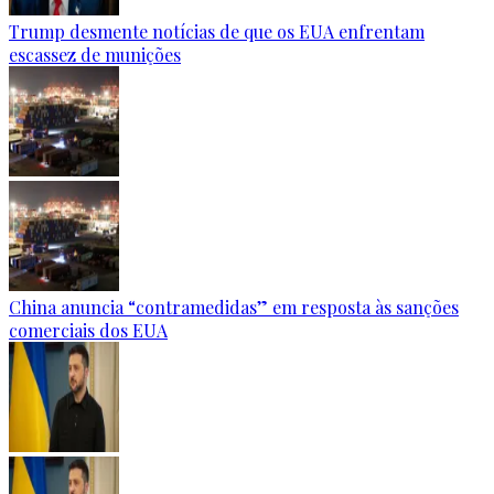
Trump desmente notícias de que os EUA enfrentam
escassez de munições
China anuncia “contramedidas” em resposta às sanções
comerciais dos EUA