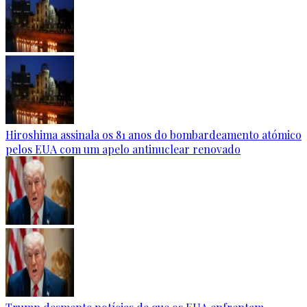
Hiroshima assinala os 81 anos do bombardeamento atómico
pelos EUA com um apelo antinuclear renovado