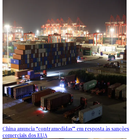
China anuncia “contramedidas” em resposta às sanções
comerciais dos EUA