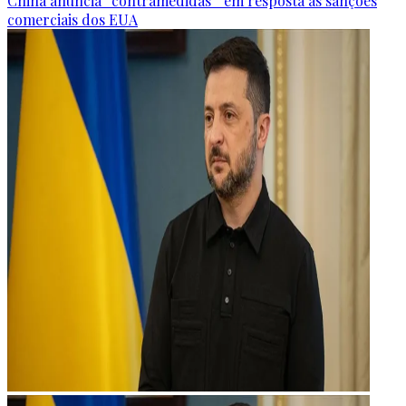
China anuncia “contramedidas” em resposta às sanções
comerciais dos EUA