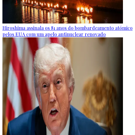
Hiroshima assinala os 81 anos do bombardeamento atómico
pelos EUA com um apelo antinuclear renovado