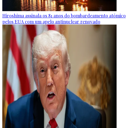
Hiroshima assinala os 81 anos do bombardeamento atómico
pelos EUA com um apelo antinuclear renovado