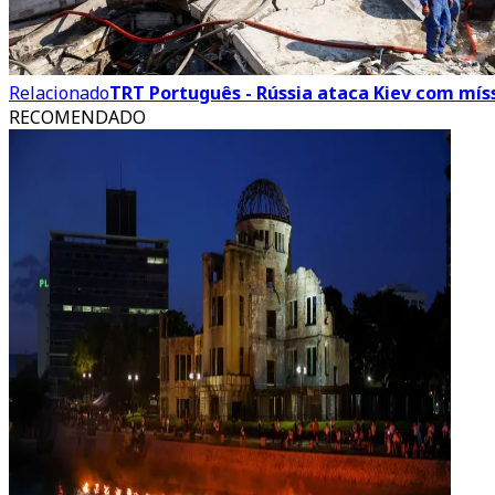
Relacionado
TRT Português - Rússia ataca Kiev com mís
RECOMENDADO