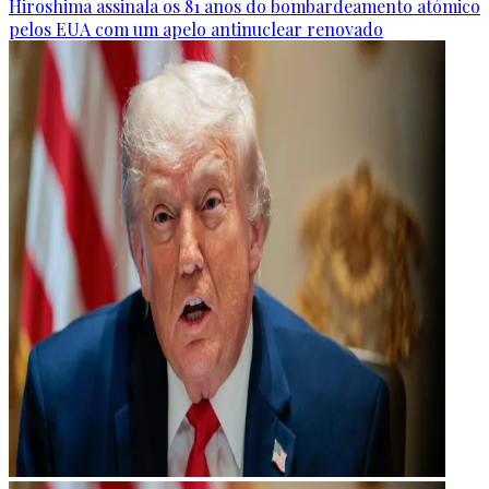
Hiroshima assinala os 81 anos do bombardeamento atómico
pelos EUA com um apelo antinuclear renovado