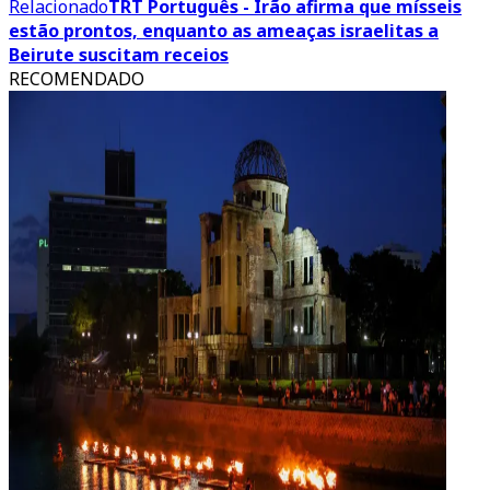
Relacionado
TRT Português - Irão afirma que mísseis
estão prontos, enquanto as ameaças israelitas a
Beirute suscitam receios
RECOMENDADO