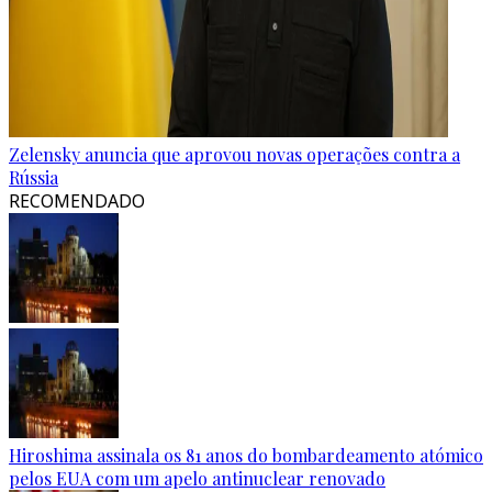
Zelensky anuncia que aprovou novas operações contra a
Rússia
RECOMENDADO
Hiroshima assinala os 81 anos do bombardeamento atómico
pelos EUA com um apelo antinuclear renovado