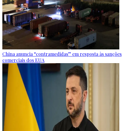
China anuncia “contramedidas” em resposta às sanções
comerciais dos EUA