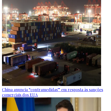
China anuncia “contramedidas” em resposta às sanções
comerciais dos EUA