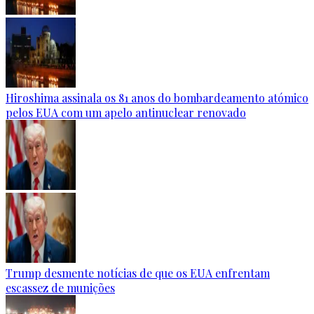
Hiroshima assinala os 81 anos do bombardeamento atómico
pelos EUA com um apelo antinuclear renovado
Trump desmente notícias de que os EUA enfrentam
escassez de munições