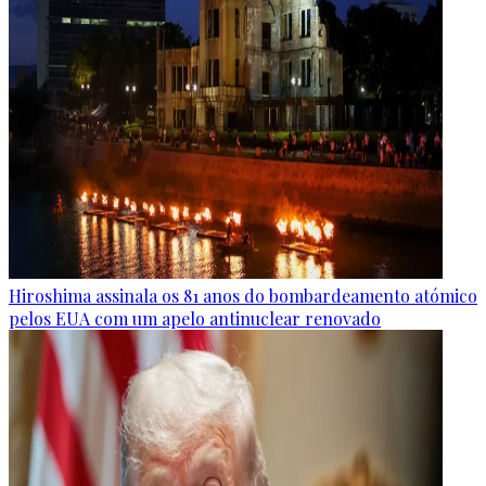
Hiroshima assinala os 81 anos do bombardeamento atómico
pelos EUA com um apelo antinuclear renovado