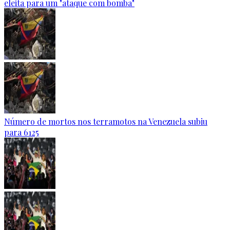
eleita para um "ataque com bomba"
Número de mortos nos terramotos na Venezuela subiu
para 6125