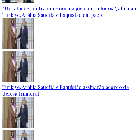
“Um ataque contra um é um ataque contra todos”, afirmam
Türkiye, Arábia Saudita e Paquistão em pacto
Türkiye, Arábia Saudita e Paquistão assinarão acordo de
defesa trilateral