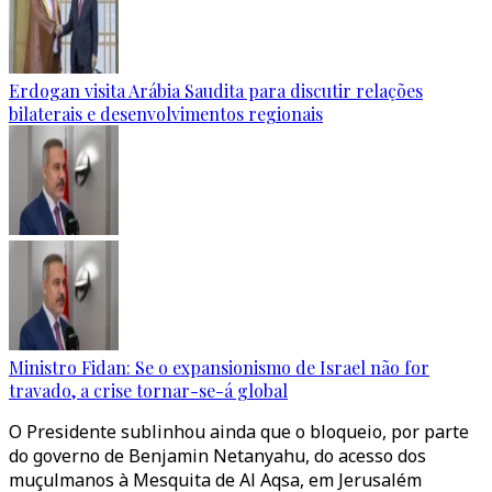
Erdogan visita Arábia Saudita para discutir relações
bilaterais e desenvolvimentos regionais
Ministro Fidan: Se o expansionismo de Israel não for
travado, a crise tornar-se-á global
O Presidente sublinhou ainda que o bloqueio, por parte
do governo de Benjamin Netanyahu, do acesso dos
muçulmanos à Mesquita de Al Aqsa, em Jerusalém