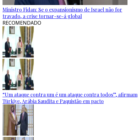
Ministro Fidan: Se o expansionismo de Israel não for
travado, a crise tornar-se-á global
RECOMENDADO
“Um ataque contra um é um ataque contra todos”, afirmam
Türkiye, Arábia Saudita e Paquistão em pacto