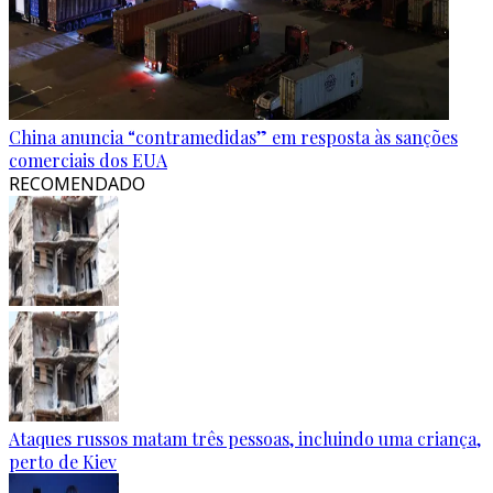
China anuncia “contramedidas” em resposta às sanções
comerciais dos EUA
RECOMENDADO
Ataques russos matam três pessoas, incluindo uma criança,
perto de Kiev