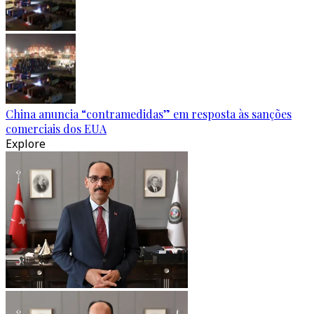
China anuncia “contramedidas” em resposta às sanções
comerciais dos EUA
Explore