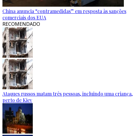
China anuncia “contramedidas” em resposta às sanções
comerciais dos EUA
RECOMENDADO
Ataques russos matam três pessoas, incluindo uma criança,
perto de Kiev