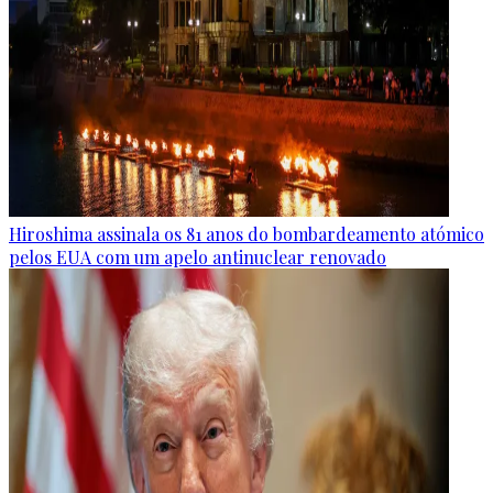
Hiroshima assinala os 81 anos do bombardeamento atómico
pelos EUA com um apelo antinuclear renovado