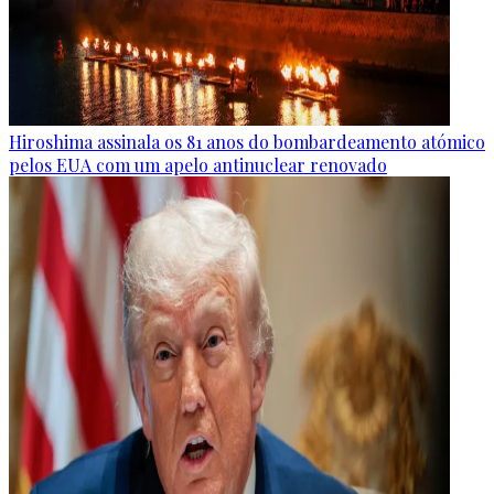
Hiroshima assinala os 81 anos do bombardeamento atómico
pelos EUA com um apelo antinuclear renovado