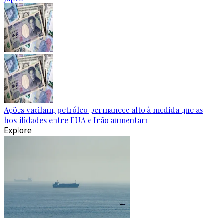
Ações vacilam, petróleo permanece alto à medida que as
hostilidades entre EUA e Irão aumentam
Explore