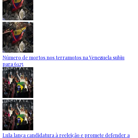
Número de mortos nos terramotos na Venezuela subiu
para 6125
Lula lança candidatura à reeleição e promete defender a