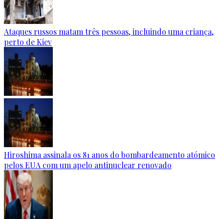
Ataques russos matam três pessoas, incluindo uma criança,
perto de Kiev
Hiroshima assinala os 81 anos do bombardeamento atómico
pelos EUA com um apelo antinuclear renovado