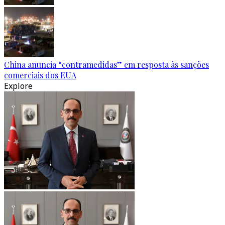
China anuncia “contramedidas” em resposta às sanções
comerciais dos EUA
Explore