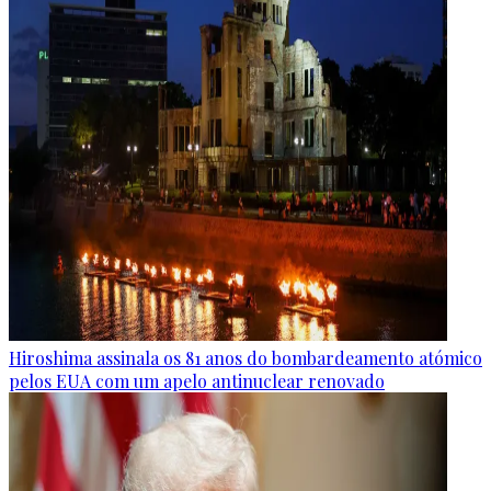
Hiroshima assinala os 81 anos do bombardeamento atómico
pelos EUA com um apelo antinuclear renovado