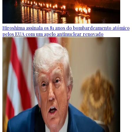
Hiroshima assinala os 81 anos do bombardeamento atómico
pelos EUA com um apelo antinuclear renovado