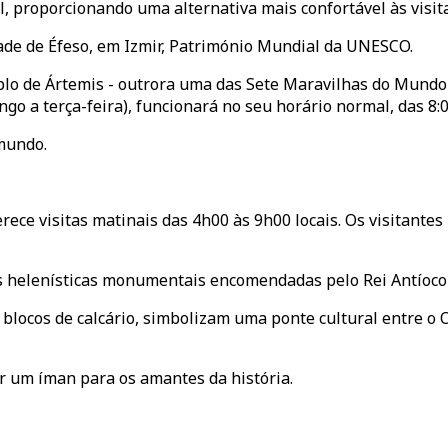
, proporcionando uma alternativa mais confortável às visit
dade de Éfeso, em Izmir, Património Mundial da UNESCO.
plo de Ártemis - outrora uma das Sete Maravilhas do Mundo 
o a terça-feira), funcionará no seu horário normal, das 8:0
 mundo.
ece visitas matinais das 4h00 às 9h00 locais. Os visitante
as helenísticas monumentais encomendadas pelo Rei Antíoco
blocos de calcário, simbolizam uma ponte cultural entre o O
er um íman para os amantes da história.