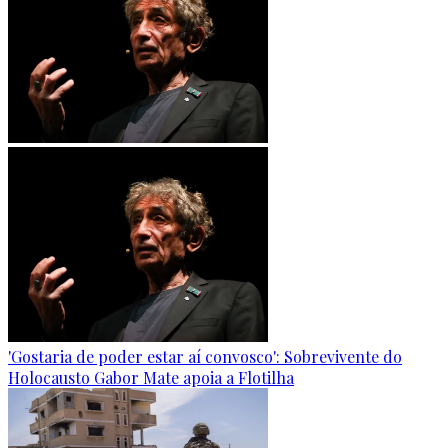
'Gostaria de poder estar aí convosco': Sobrevivente do
Holocausto Gabor Mate apoia a Flotilha