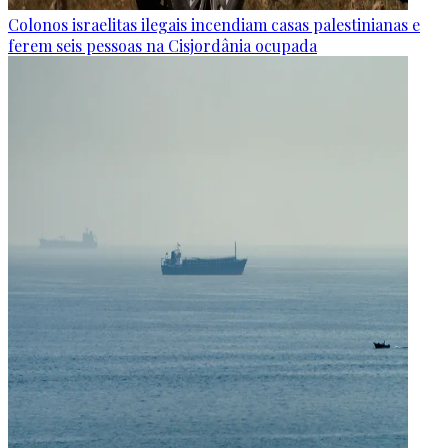
Colonos israelitas ilegais incendiam casas palestinianas e
ferem seis pessoas na Cisjordânia ocupada