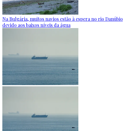
Na Bulgária, muitos navios estão à espera no rio Danúbio
devido aos baixos níveis da água