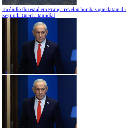
Incêndio florestal em França revelou bombas que datam da
Segunda Guerra Mundial